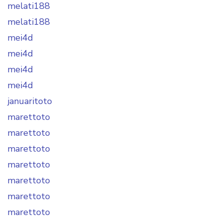
melati188
melati188
mei4d
mei4d
mei4d
mei4d
januaritoto
marettoto
marettoto
marettoto
marettoto
marettoto
marettoto
marettoto