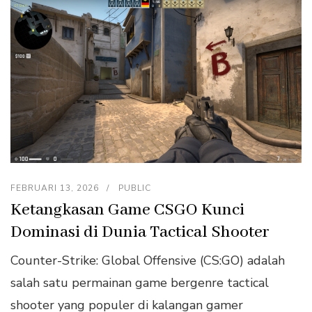
FEBRUARI 13, 2026
PUBLIC
Ketangkasan Game CSGO Kunci
Dominasi di Dunia Tactical Shooter
Counter-Strike: Global Offensive (CS:GO) adalah
salah satu permainan game bergenre tactical
shooter yang populer di kalangan gamer