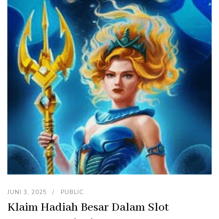
JUNI 3, 2025
PUBLIC
Klaim Hadiah Besar Dalam Slot