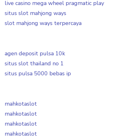
live casino mega wheel pragmatic play
situs slot mahjong ways
slot mahjong ways terpercaya
agen deposit pulsa 10k
situs slot thailand no 1
situs pulsa 5000 bebas ip
mahkotaslot
mahkotaslot
mahkotaslot
mahkotaslot