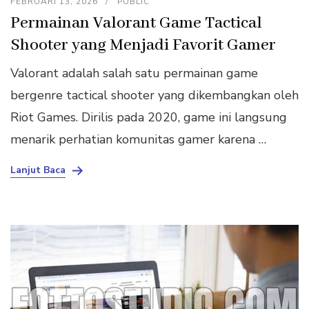
FEBRUARI 13, 2026
PUBLIC
Permainan Valorant Game Tactical
Shooter yang Menjadi Favorit Gamer
Valorant adalah salah satu permainan game
bergenre tactical shooter yang dikembangkan oleh
Riot Games. Dirilis pada 2020, game ini langsung
menarik perhatian komunitas gamer karena …
Lanjut Baca