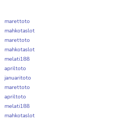
marettoto
mahkotaslot
marettoto
mahkotaslot
melati188
apriltoto
januaritoto
marettoto
apriltoto
melati188
mahkotaslot