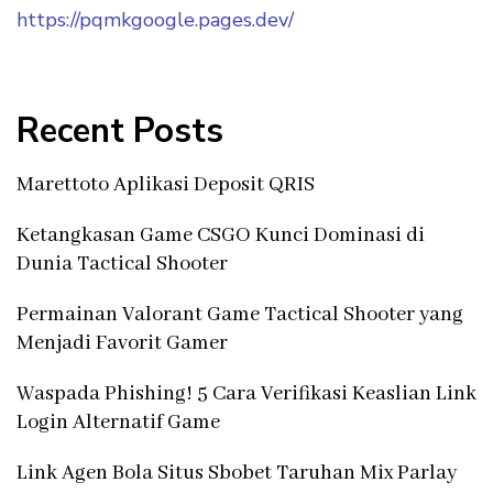
https://pqmkgoogle.pages.dev/
Recent Posts
Marettoto Aplikasi Deposit QRIS
Ketangkasan Game CSGO Kunci Dominasi di
Dunia Tactical Shooter
Permainan Valorant Game Tactical Shooter yang
Menjadi Favorit Gamer
Waspada Phishing! 5 Cara Verifikasi Keaslian Link
Login Alternatif Game
Link Agen Bola Situs Sbobet Taruhan Mix Parlay