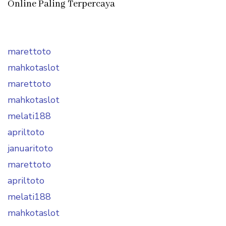
Online Paling Terpercaya
marettoto
mahkotaslot
marettoto
mahkotaslot
melati188
apriltoto
januaritoto
marettoto
apriltoto
melati188
mahkotaslot