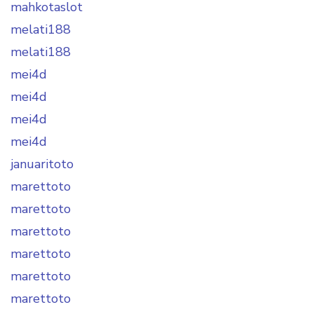
mahkotaslot
melati188
melati188
mei4d
mei4d
mei4d
mei4d
januaritoto
marettoto
marettoto
marettoto
marettoto
marettoto
marettoto