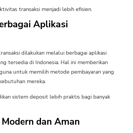
ivitas transaksi menjadi lebih efisien.
rbagai Aplikasi
nsaksi dilakukan melalui berbagai aplikasi
ng tersedia di Indonesia. Hal ini memberikan
engguna untuk memilih metode pembayaran yang
 kebutuhan mereka.
kan sistem deposit lebih praktis bagi banyak
g Modern dan Aman