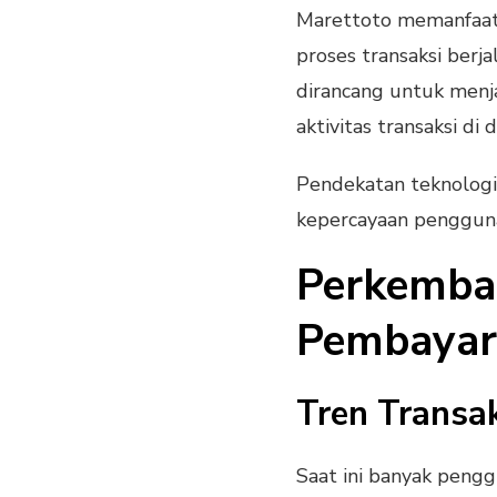
Marettoto memanfaatk
proses transaksi berj
dirancang untuk men
aktivitas transaksi di 
Pendekatan teknolog
kepercayaan pengguna
Perkemba
Pembayara
Tren Transa
Saat ini banyak pengg