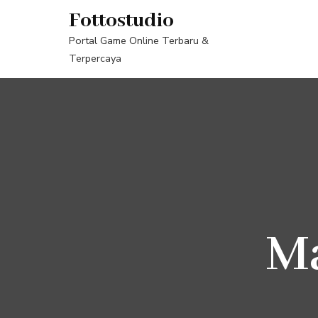
Lompat
Fottostudio
ke
Portal Game Online Terbaru &
konten
Terpercaya
(Tekan
Enter)
Ma