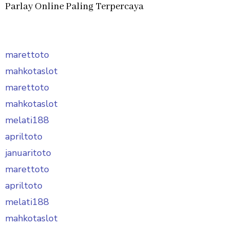
Parlay Online Paling Terpercaya
marettoto
mahkotaslot
marettoto
mahkotaslot
melati188
apriltoto
januaritoto
marettoto
apriltoto
melati188
mahkotaslot