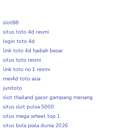
slot88
situs toto 4d resmi
login toto 4d
link toto 4d hadiah besar
situs toto resmi
link toto no 1 resmi
mei4d toto asia
junitoto
slot thailand gacor gampang menang
situs slot pulsa 5000
situs mega wheel top 1
situs bola piala dunia 2026