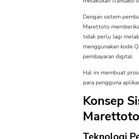
melakukan transaksi s
Dengan sistem pembaya
Marettoto memberikan 
tidak perlu lagi mela
menggunakan kode QR 
pembayaran digital.
Hal ini membuat prose
para pengguna aplikas
Konsep Si
Marettot
Teknologi P