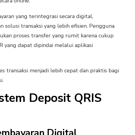
ecara online.
ran yang terintegrasi secara digital,
solusi transaksi yang lebih efisien. Pengguna
kukan proses transfer yang rumit karena cukup
yang dapat dipindai melalui aplikasi
s transaksi menjadi lebih cepat dan praktis bagi
i.
stem Deposit QRIS
o
embayaran Digital