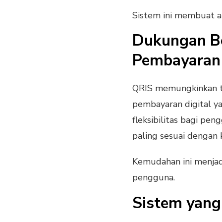
Sistem ini membuat akt
Dukungan Be
Pembayaran
QRIS memungkinkan tra
pembayaran digital ya
fleksibilitas bagi p
paling sesuai dengan
Kemudahan ini menjadi
pengguna.
Sistem yan