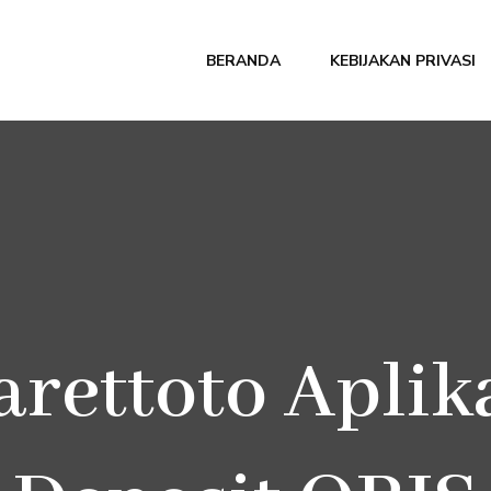
BERANDA
KEBIJAKAN PRIVASI
rettoto Aplik