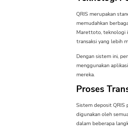
QRIS merupakan stan
memudahkan berbagai j
Marettoto, teknologi
transaksi yang lebih m
Dengan sistem ini, p
menggunakan aplikasi
mereka.
Proses Tran
Sistem deposit QRIS 
digunakan oleh semua
dalam beberapa langk