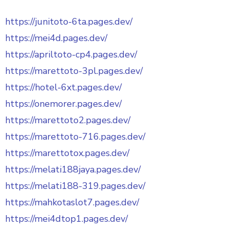
https://junitoto-6ta.pages.dev/
https://mei4d.pages.dev/
https://apriltoto-cp4.pages.dev/
https://marettoto-3pl.pages.dev/
https://hotel-6xt.pages.dev/
https://onemorer.pages.dev/
https://marettoto2.pages.dev/
https://marettoto-716.pages.dev/
https://marettotox.pages.dev/
https://melati188jaya.pages.dev/
https://melati188-319.pages.dev/
https://mahkotaslot7.pages.dev/
https://mei4dtop1.pages.dev/